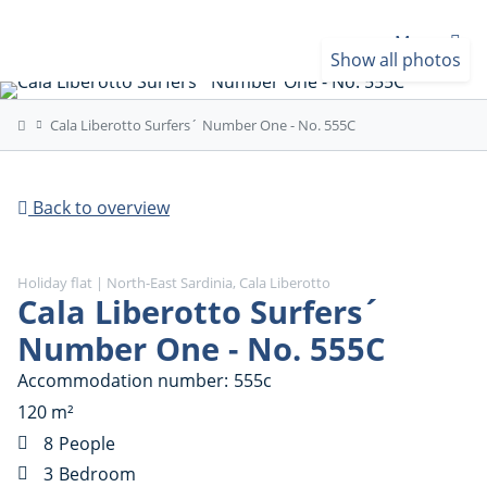
Menu
Show all photos
Cala Liberotto Surfers´ Number One - No. 555C
Back to overview
Holiday flat | North-East Sardinia, Cala Liberotto
Cala Liberotto Surfers´
Number One - No. 555C
Accommodation number
555c
120 m²
8
People
3
Bedroom