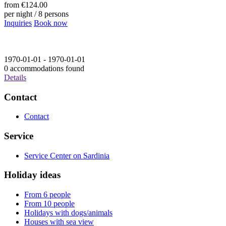
from
€124.00
per night / 8 persons
Inquiries
Book now
1970-01-01 - 1970-01-01
0 accommodations found
Details
Contact
Contact
Service
Service Center on Sardinia
Holiday ideas
From 6 people
From 10 people
Holidays with dogs/animals
Houses with sea view