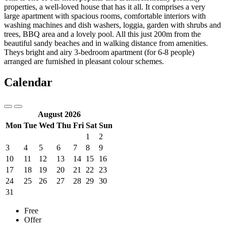
properties, a well-loved house that has it all. It comprises a very
large apartment with spacious rooms, comfortable interiors with
washing machines and dish washers, loggia, garden with shrubs and
trees, BBQ area and a lovely pool. All this just 200m from the
beautiful sandy beaches and in walking distance from amenities.
Theys bright and airy 3-bedroom apartment (for 6-8 people)
arranged are furnished in pleasant colour schemes.
Calendar
August 2026
Mon
Tue
Wed
Thu
Fri
Sat
Sun
1
2
3
4
5
6
7
8
9
10
11
12
13
14
15
16
17
18
19
20
21
22
23
24
25
26
27
28
29
30
31
Free
Offer