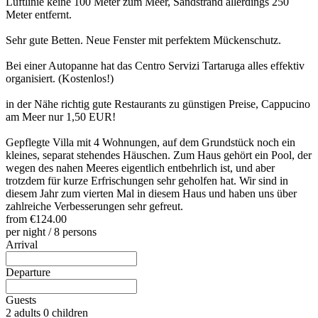
Luftlinie keine 100 Meter zum Meer, Sandstrand allerdings 250
Meter entfernt.
Sehr gute Betten. Neue Fenster mit perfektem Mückenschutz.
Bei einer Autopanne hat das Centro Servizi Tartaruga alles effektiv
organisiert. (Kostenlos!)
in der Nähe richtig gute Restaurants zu günstigen Preise, Cappucino
am Meer nur 1,50 EUR!
Gepflegte Villa mit 4 Wohnungen, auf dem Grundstück noch ein
kleines, separat stehendes Häuschen. Zum Haus gehört ein Pool, der
wegen des nahen Meeres eigentlich entbehrlich ist, und aber
trotzdem für kurze Erfrischungen sehr geholfen hat. Wir sind in
diesem Jahr zum vierten Mal in diesem Haus und haben uns über
zahlreiche Verbesserungen sehr gefreut.
from
€124.00
per night / 8 persons
Arrival
Departure
Guests
2 adults
0 children